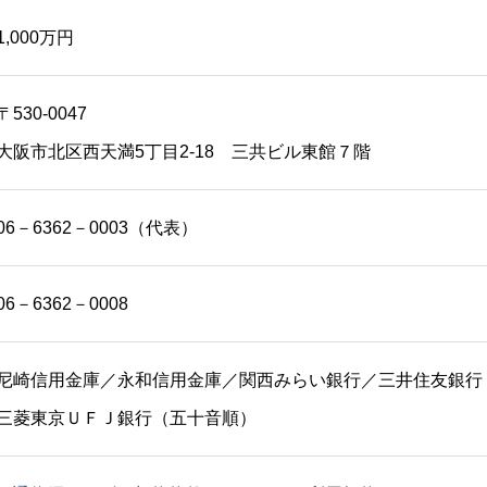
1,000万円
〒530-0047
大阪市北区西天満5丁目2-18 三共ビル東館７階
06－6362－0003（代表）
06－6362－0008
尼崎信用金庫／永和信用金庫／関西みらい銀行／三井住友銀行
三菱東京ＵＦＪ銀行（五十音順）